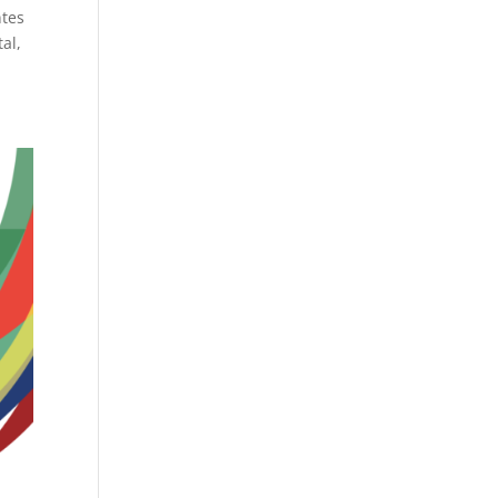
ntes
al,